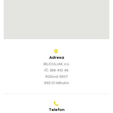
Adresa
BILICULUM, z.ú.
IČ: 266 410 46
Růžová 561/1
692 01 Mikulov
Telefon