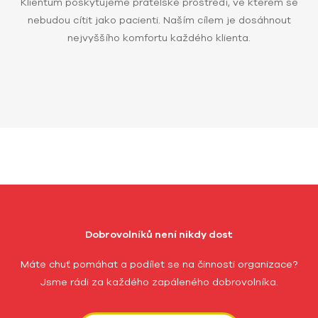
Klientům poskytujeme přátelské prostředí, ve kterém se
nebudou cítit jako pacienti. Naším cílem je dosáhnout
nejvyššího komfortu každého klienta.
Dobrovolníků není nikdy dost
Máte chuť pomáhat a podílet se na činnosti organizace?
Jsme rádi za každého zapáleného dobrovolníka.