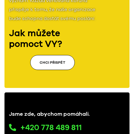
význam. Každá věnovaná koruna
přispěje k tomu, že naše organizace
bude schopna dostát svému poslání.
Jak můžete
pomoct VY?
CHCI PŘISPĚT
Jsme zde, abychom pomáhali.
+420 778 489 811