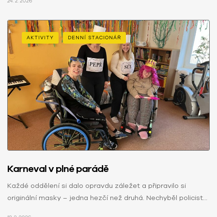
24. 2. 2026
AKTIVITY
DENNÍ STACIONÁŘ
Karneval v plné parádě
Každé oddělení si dalo opravdu záležet a připravilo si
originální masky – jedna hezčí než druhá. Nechyběl policista,
hokejista, princezna…