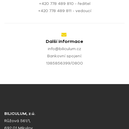
+420 778 489 810 - ředitel
+420 778 489 811 - vedoucí
Další informace
info@biliculum.cz
Bankovní spojení:
1385856399/0800
BILICULUM, z.ú.
Růžová 561/1,
692 01 Mikulov