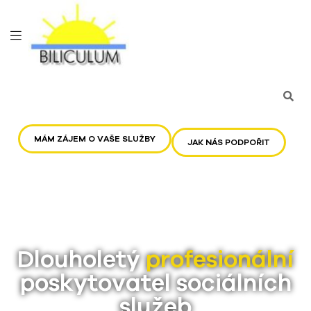
MÁM ZÁJEM O VAŠE SLUŽBY
JAK NÁS PODPOŘIT
Dlouholetý
profesionální
poskytovatel sociálních
služeb