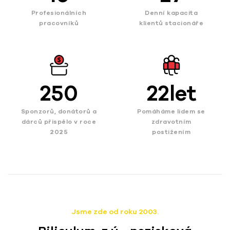
Profesionálních
Denní kapacita
pracovníků
klientů stacionáře
250
22
let
Sponzorů, donátorů a
Pomáháme lidem se
dárců přispělo v roce
zdravotním
2025
postižením
Jsme zde od roku 2003.