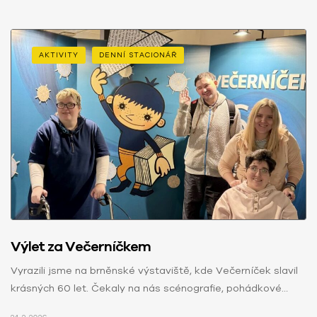
AKTIVITY
DENNÍ STACIONÁŘ
Výlet za Večerníčkem
Vyrazili jsme na brněnské výstaviště, kde Večerníček slavil
krásných 60 let. Čekaly na nás scénografie, pohádkové
kulisy i interaktivní prvky,…