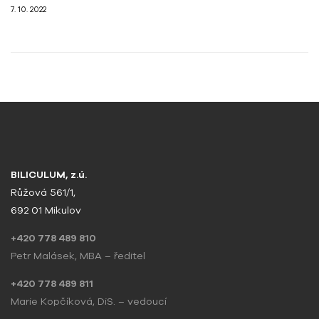
7. 10. 2022
BILICULUM, z.ú.
Růžová 561/1,
692 01 Mikulov
+420 778 489 810
Petr Malásek, MBA – ředitel
+420 778 489 811
Marie Kopčíková, DiS. – vedoucí