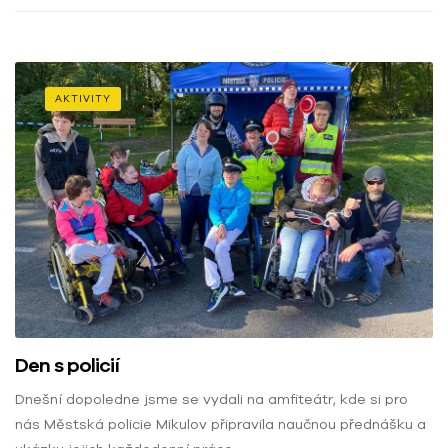
AKTIVITY
Den s policií
Dnešní dopoledne jsme se vydali na amfiteátr, kde si pro
nás Městská policie Mikulov připravila naučnou přednášku a