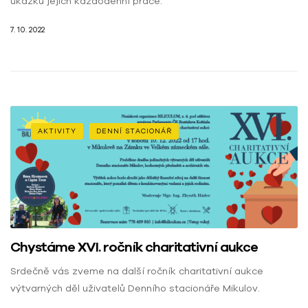
ukázku jejich každodenní práce.
7. 10. 2022
AKTIVITY
DENNÍ STACIONÁŘ
Chystáme XVI. ročník charitativní aukce
Srdečně vás zveme na další ročník charitativní aukce
výtvarných děl uživatelů Denního stacionáře Mikulov.