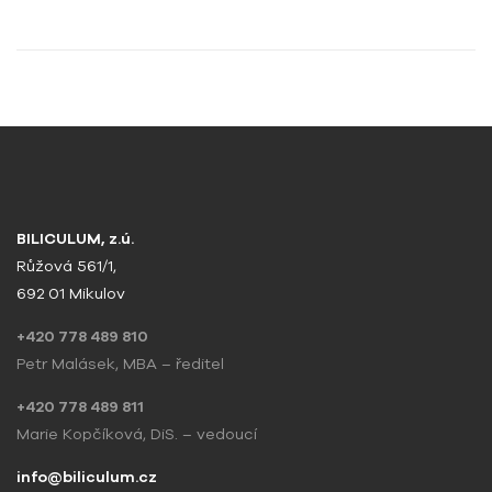
BILICULUM, z.ú.
Růžová 561/1,
692 01 Mikulov
+420 778 489 810
Petr Malásek, MBA – ředitel
+420 778 489 811
Marie Kopčíková, DiS. – vedoucí
info@biliculum.cz