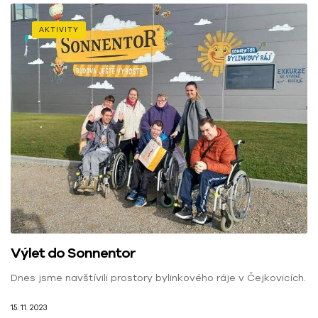
AKTIVITY
Výlet do Sonnentor
Dnes jsme navštívili prostory bylinkového ráje v Čejkovicích.
15. 11. 2023