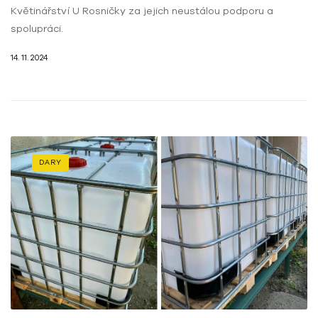
Květinářství U Rosničky za jejich neustálou podporu a
spolupráci.
14. 11. 2024
DARY