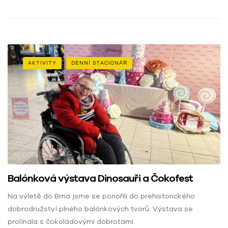
AKTIVITY
DENNÍ STACIONÁŘ
Balónková výstava Dinosauři a Čokofest
Na výletě do Brna jsme se ponořili do prehistorického
dobrodružství plného balónkových tvorů. Výstava se
prolínala s čokoládovými dobrotami.