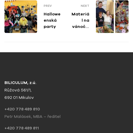
PREV
NEXT
Hallowe
Materiá
enská
l na
party
vánoční
tvoření
BILICULUM, z.ú.
Růžová 561/1,
692 01 Mikulov
+420 778 489 810
Petr Malásek, MBA – ředitel
+420 778 489 811