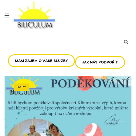
MÁM ZÁJEM O VAŠE SLUŽBY
JAK NÁS PODPOŘIT
DARY