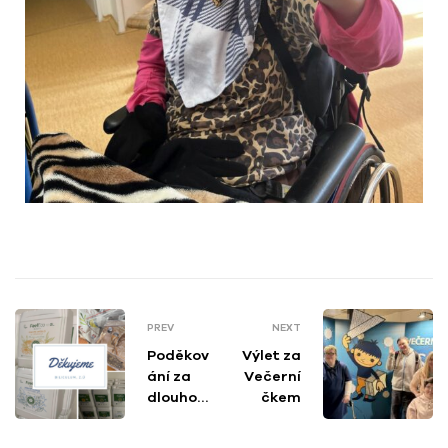
PREV
NEXT
Poděkov
Výlet za
ání za
Večerní
dlouhod
čkem
obou
podporu