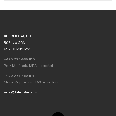
BILICULUM, z.ú.
Růžová 561/1,
692 01 Mikulov
+420 778 489 810
Petr Malásek, MBA – ředitel
+420 778 489 811
Marie Kopčíková, DiS. – vedoucí
info@biliculum.cz