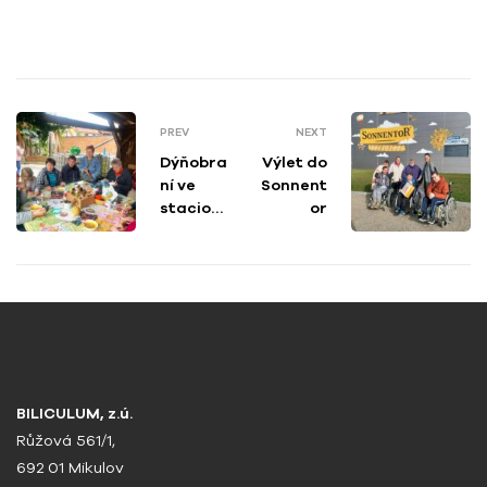
PREV
NEXT
Dýňobra
Výlet do
ní ve
Sonnent
stacion
or
áři
BILICULUM, z.ú.
Růžová 561/1,
692 01 Mikulov