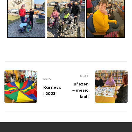
NEXT
PREV
Březen
Karneva
– měsíc
l 2023
knih