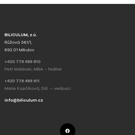
BILICULUM, z.ú.
Růžová 561/1,
692 01 Mikulov
+420 778 489 810
Petr Malásek, MBA – ředitel
+420 778 489 811
Marie Kopčíková, DiS. – vedoucí
info@biliculum.cz