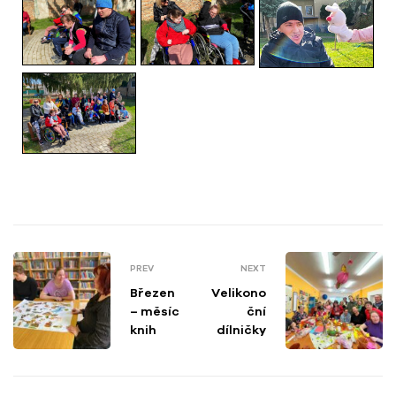
PREV
NEXT
Březen
Velikono
– měsíc
ční
knih
dílničky