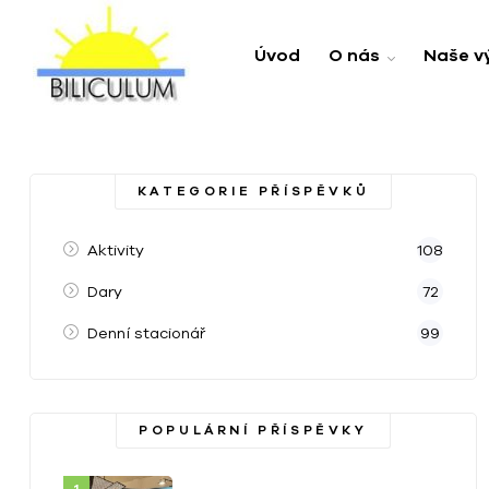
Úvod
O nás
Naše v
KATEGORIE PŘÍSPĚVKŮ
Aktivity
108
Dary
72
Denní stacionář
99
POPULÁRNÍ PŘÍSPĚVKY