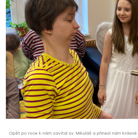
Opět po roce k nám zavítal sv. Mikuláš a přinesl nám krásné