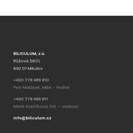
BILICULUM, z.ú.
Růžová 561/1,
692 01 Mikulov
+420 778 489 810
Petr Malásek, MBA – ředitel
+420 778 489 811
Marie Kopčíková, DiS. – vedoucí
info@biliculum.cz