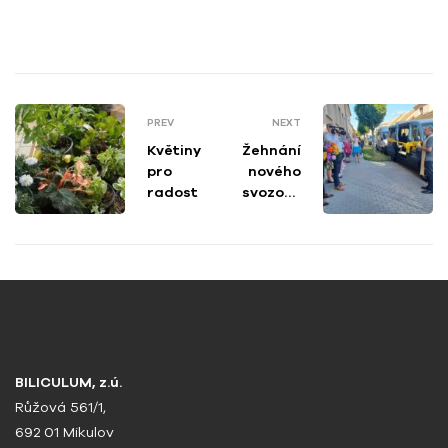
PREV
NEXT
Květiny
Žehnání
pro
nového
radost
svozové
ho
vozidla
BILICULUM, z.ú.
Růžová 561/1,
692 01 Mikulov