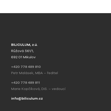
BILICULUM, z.ú.
Růžová 561/1,
692 01 Mikulov
+420 778 489 810
Petr Malásek, MBA – ředitel
+420 778 489 811
Marie Kopčíková, DiS. – vedoucí
info@biliculum.cz