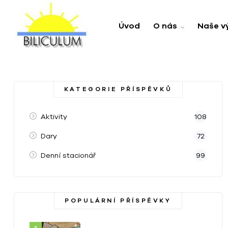
Úvod
O nás
Naše v
KATEGORIE PŘÍSPĚVKŮ
Aktivity
108
Dary
72
Denní stacionář
99
POPULÁRNÍ PŘÍSPĚVKY